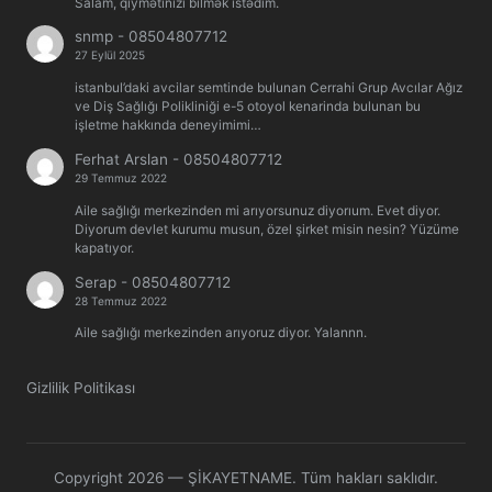
Salam, qiymətinizi bilmək istədim.
snmp
-
08504807712
27 Eylül 2025
istanbul’daki avcilar semtinde bulunan Cerrahi Grup Avcılar Ağız
ve Diş Sağlığı Polikliniği e-5 otoyol kenarinda bulunan bu
işletme hakkında deneyimimi…
Ferhat Arslan
-
08504807712
29 Temmuz 2022
Aile sağlığı merkezinden mi arıyorsunuz diyorıum. Evet diyor.
Diyorum devlet kurumu musun, özel şirket misin nesin? Yüzüme
kapatıyor.
Serap
-
08504807712
28 Temmuz 2022
Aile sağlığı merkezinden arıyoruz diyor. Yalannn.
Gizlilik Politikası
Copyright 2026 — ŞİKAYETNAME. Tüm hakları saklıdır.