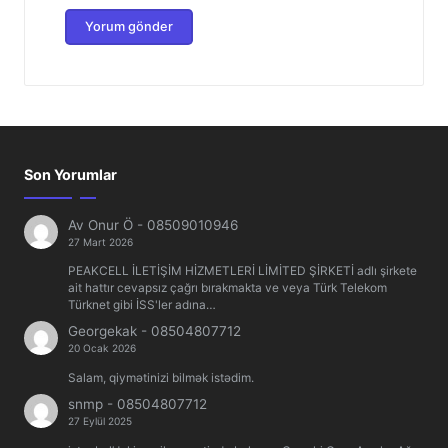
Son Yorumlar
Av Onur Ö
-
08509010946
27 Mart 2026
PEAKCELL İLETİŞİM HİZMETLERİ LİMİTED ŞİRKETİ adlı şirkete
ait hattır cevapsız çağrı bırakmakta ve veya Türk Telekom
Türknet gibi İSS'ler adına…
Georgekak
-
08504807712
20 Ocak 2026
Salam, qiymətinizi bilmək istədim.
snmp
-
08504807712
27 Eylül 2025