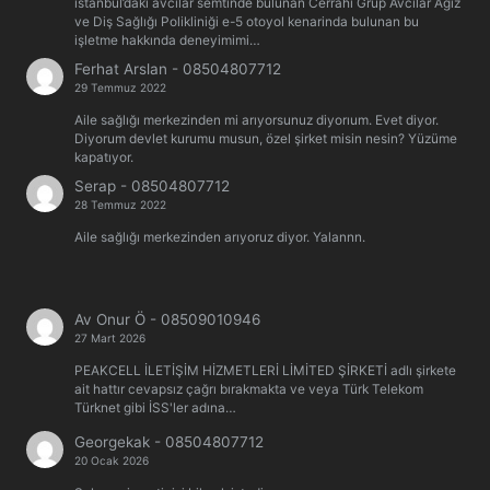
istanbul’daki avcilar semtinde bulunan Cerrahi Grup Avcılar Ağız
ve Diş Sağlığı Polikliniği e-5 otoyol kenarinda bulunan bu
işletme hakkında deneyimimi…
Ferhat Arslan
-
08504807712
29 Temmuz 2022
Aile sağlığı merkezinden mi arıyorsunuz diyorıum. Evet diyor.
Diyorum devlet kurumu musun, özel şirket misin nesin? Yüzüme
kapatıyor.
Serap
-
08504807712
28 Temmuz 2022
Aile sağlığı merkezinden arıyoruz diyor. Yalannn.
Av Onur Ö
-
08509010946
27 Mart 2026
PEAKCELL İLETİŞİM HİZMETLERİ LİMİTED ŞİRKETİ adlı şirkete
ait hattır cevapsız çağrı bırakmakta ve veya Türk Telekom
Türknet gibi İSS'ler adına…
Georgekak
-
08504807712
20 Ocak 2026