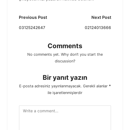
Post
Previous Post
Next Post
navigation
03125242647
02124013666
Comments
No comments yet. Why don’t you start the
discussion?
Bir yanıt yazın
E-posta adresiniz yayınlanmayacak.
Gerekli alanlar
*
ile işaretlenmişlerdir