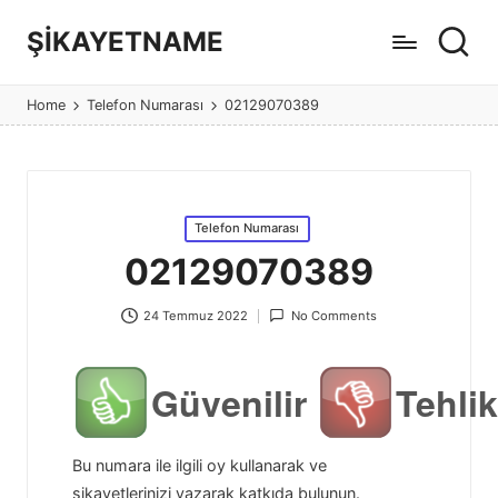
ŞİKAYETNAME
Görüş
ve
Home
Telefon Numarası
02129070389
şikayet
sitesi
Posted
Telefon Numarası
in
02129070389
24 Temmuz 2022
No Comments
Güvenilir
Tehlik
Bu numara ile ilgili oy kullanarak ve
şikayetlerinizi yazarak katkıda bulunun.