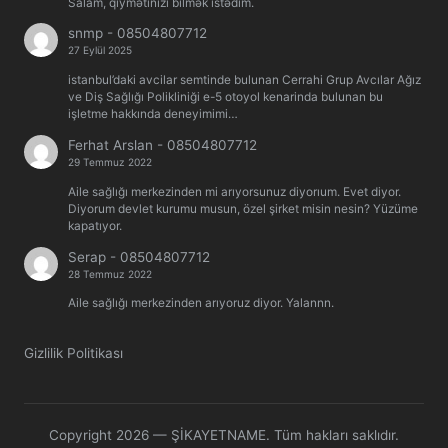
Salam, qiymətinizi bilmək istədim.
snmp
-
08504807712
27 Eylül 2025
istanbul’daki avcilar semtinde bulunan Cerrahi Grup Avcılar Ağız
ve Diş Sağlığı Polikliniği e-5 otoyol kenarinda bulunan bu
işletme hakkında deneyimimi…
Ferhat Arslan
-
08504807712
29 Temmuz 2022
Aile sağlığı merkezinden mi arıyorsunuz diyorıum. Evet diyor.
Diyorum devlet kurumu musun, özel şirket misin nesin? Yüzüme
kapatıyor.
Serap
-
08504807712
28 Temmuz 2022
Aile sağlığı merkezinden arıyoruz diyor. Yalannn.
Gizlilik Politikası
Copyright 2026 — ŞİKAYETNAME. Tüm hakları saklıdır.