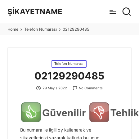
ŞİKAYETNAME
Görüş
ve
Home
Telefon Numarası
02129290485
şikayet
sitesi
Posted
Telefon Numarası
in
02129290485
29 Mayıs 2022
No Comments
Güvenilir
Tehlik
Bu numara ile ilgili oy kullanarak ve
şikayetlerinizi yazarak katkıda bulunun.