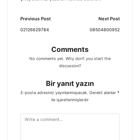
Post
Previous Post
Next Post
navigation
02126629784
08504800952
Comments
No comments yet. Why don’t you start the
discussion?
Bir yanıt yazın
E-posta adresiniz yayınlanmayacak.
Gerekli alanlar
*
ile işaretlenmişlerdir