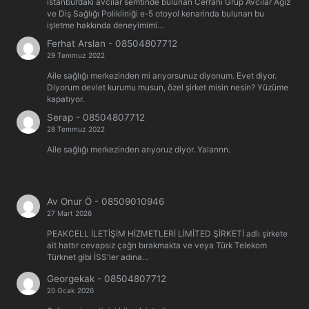
istanbul’daki avcilar semtinde bulunan Cerrahi Grup Avcılar Ağız
ve Diş Sağlığı Polikliniği e-5 otoyol kenarinda bulunan bu
işletme hakkında deneyimimi…
Ferhat Arslan
-
08504807712
29 Temmuz 2022
Aile sağlığı merkezinden mi arıyorsunuz diyorıum. Evet diyor.
Diyorum devlet kurumu musun, özel şirket misin nesin? Yüzüme
kapatıyor.
Serap
-
08504807712
28 Temmuz 2022
Aile sağlığı merkezinden arıyoruz diyor. Yalannn.
Av Onur Ö
-
08509010946
27 Mart 2026
PEAKCELL İLETİŞİM HİZMETLERİ LİMİTED ŞİRKETİ adlı şirkete
ait hattır cevapsız çağrı bırakmakta ve veya Türk Telekom
Türknet gibi İSS'ler adına…
Georgekak
-
08504807712
20 Ocak 2026