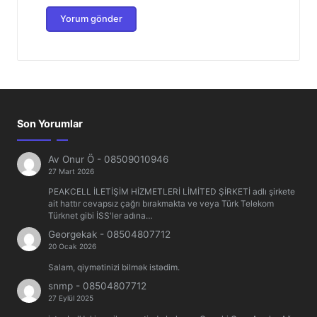
Son Yorumlar
Av Onur Ö
-
08509010946
27 Mart 2026
PEAKCELL İLETİŞİM HİZMETLERİ LİMİTED ŞİRKETİ adlı şirkete
ait hattır cevapsız çağrı bırakmakta ve veya Türk Telekom
Türknet gibi İSS'ler adına…
Georgekak
-
08504807712
20 Ocak 2026
Salam, qiymətinizi bilmək istədim.
snmp
-
08504807712
27 Eylül 2025