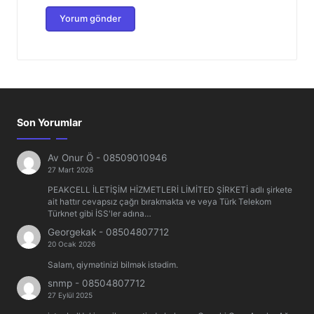
Son Yorumlar
Av Onur Ö
-
08509010946
27 Mart 2026
PEAKCELL İLETİŞİM HİZMETLERİ LİMİTED ŞİRKETİ adlı şirkete
ait hattır cevapsız çağrı bırakmakta ve veya Türk Telekom
Türknet gibi İSS'ler adına…
Georgekak
-
08504807712
20 Ocak 2026
Salam, qiymətinizi bilmək istədim.
snmp
-
08504807712
27 Eylül 2025