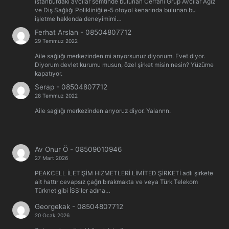
istanbul’daki avcilar semtinde bulunan Cerrahi Grup Avcılar Ağız
ve Diş Sağlığı Polikliniği e-5 otoyol kenarinda bulunan bu
işletme hakkında deneyimimi…
Ferhat Arslan
-
08504807712
29 Temmuz 2022
Aile sağlığı merkezinden mi arıyorsunuz diyorıum. Evet diyor.
Diyorum devlet kurumu musun, özel şirket misin nesin? Yüzüme
kapatıyor.
Serap
-
08504807712
28 Temmuz 2022
Aile sağlığı merkezinden arıyoruz diyor. Yalannn.
Av Onur Ö
-
08509010946
27 Mart 2026
PEAKCELL İLETİŞİM HİZMETLERİ LİMİTED ŞİRKETİ adlı şirkete
ait hattır cevapsız çağrı bırakmakta ve veya Türk Telekom
Türknet gibi İSS'ler adına…
Georgekak
-
08504807712
20 Ocak 2026