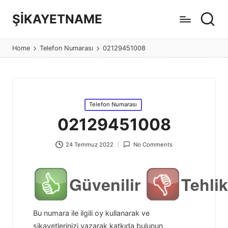
ŞİKAYETNAME
Görüş
ve
Home
Telefon Numarası
02129451008
şikayet
sitesi
Posted
Telefon Numarası
in
02129451008
24 Temmuz 2022
No Comments
Güvenilir
Tehlik
Bu numara ile ilgili oy kullanarak ve
şikayetlerinizi yazarak katkıda bulunun.