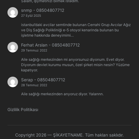
Salam, qiymətinizi bilmək istədim.
snmp
-
08504807712
27 Eylül 2025
istanbul’daki avcilar semtinde bulunan Cerrahi Grup Avcılar Ağız
ve Diş Sağlığı Polikliniği e-5 otoyol kenarinda bulunan bu
işletme hakkında deneyimimi…
Ferhat Arslan
-
08504807712
29 Temmuz 2022
Aile sağlığı merkezinden mi arıyorsunuz diyorıum. Evet diyor.
Diyorum devlet kurumu musun, özel şirket misin nesin? Yüzüme
kapatıyor.
Serap
-
08504807712
28 Temmuz 2022
Aile sağlığı merkezinden arıyoruz diyor. Yalannn.
Gizlilik Politikası
Copyright 2026 — ŞİKAYETNAME. Tüm hakları saklıdır.