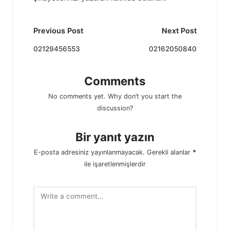
Post
Previous Post
Next Post
navigation
02129456553
02162050840
Comments
No comments yet. Why don’t you start the
discussion?
Bir yanıt yazın
E-posta adresiniz yayınlanmayacak.
Gerekli alanlar
*
ile işaretlenmişlerdir