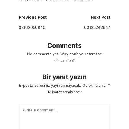
Post
Previous Post
Next Post
navigation
02162050840
03125242647
Comments
No comments yet. Why don’t you start the
discussion?
Bir yanıt yazın
E-posta adresiniz yayınlanmayacak.
Gerekli alanlar
*
ile işaretlenmişlerdir