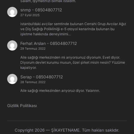
Salam, qiymətinizi bilmək istədim.
snmp
-
08504807712
27 Eylül 2025
istanbul’daki avcilar semtinde bulunan Cerrahi Grup Avcılar Ağız
ve Diş Sağlığı Polikliniği e-5 otoyol kenarinda bulunan bu
işletme hakkında deneyimimi…
Ferhat Arslan
-
08504807712
29 Temmuz 2022
Aile sağlığı merkezinden mi arıyorsunuz diyorıum. Evet diyor.
Diyorum devlet kurumu musun, özel şirket misin nesin? Yüzüme
kapatıyor.
Serap
-
08504807712
28 Temmuz 2022
Aile sağlığı merkezinden arıyoruz diyor. Yalannn.
Gizlilik Politikası
Copyright 2026 — ŞİKAYETNAME. Tüm hakları saklıdır.