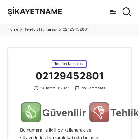
ŞİKAYETNAME
Görüş
ve
Home
Telefon Numarası
02129452801
şikayet
sitesi
Posted
Telefon Numarası
in
02129452801
24 Temmuz 2022
No Comments
Güvenilir
Tehlik
Bu numara ile ilgili oy kullanarak ve
şikayetlerinizi yazarak katkıda bulunun.