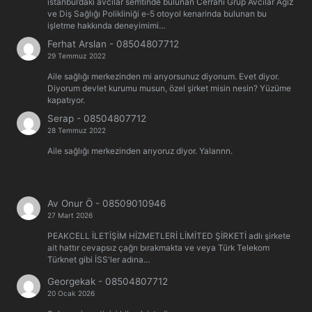
istanbul’daki avcilar semtinde bulunan Cerrahi Grup Avcılar Ağız
ve Diş Sağlığı Polikliniği e-5 otoyol kenarinda bulunan bu
işletme hakkında deneyimimi…
Ferhat Arslan
-
08504807712
29 Temmuz 2022
Aile sağlığı merkezinden mi arıyorsunuz diyorıum. Evet diyor.
Diyorum devlet kurumu musun, özel şirket misin nesin? Yüzüme
kapatıyor.
Serap
-
08504807712
28 Temmuz 2022
Aile sağlığı merkezinden arıyoruz diyor. Yalannn.
Av Onur Ö
-
08509010946
27 Mart 2026
PEAKCELL İLETİŞİM HİZMETLERİ LİMİTED ŞİRKETİ adlı şirkete
ait hattır cevapsız çağrı bırakmakta ve veya Türk Telekom
Türknet gibi İSS'ler adına…
Georgekak
-
08504807712
20 Ocak 2026