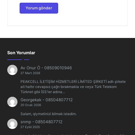
Son Yorumlar
Av Onur Ö
-
08509010946
27 Mart 2026
PEAKCELL İLETİŞİM HİZMETLERİ LİMİTED ŞİRKETİ adlı şirkete
ait hattır cevapsız çağrı bırakmakta ve veya Türk Telekom
Türknet gibi İSS'ler adına…
Georgekak
-
08504807712
20 Ocak 2026
Salam, qiymətinizi bilmək istədim.
snmp
-
08504807712
27 Eylül 2025