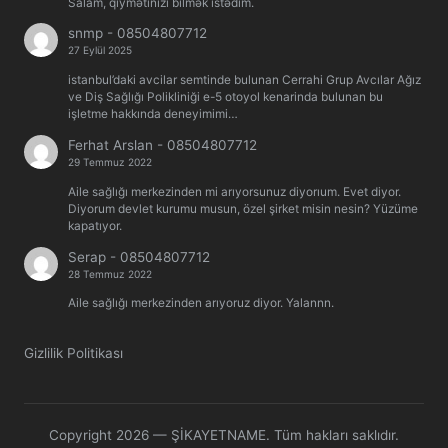
Salam, qiymətinizi bilmək istədim.
snmp
-
08504807712
27 Eylül 2025
istanbul’daki avcilar semtinde bulunan Cerrahi Grup Avcılar Ağız
ve Diş Sağlığı Polikliniği e-5 otoyol kenarinda bulunan bu
işletme hakkında deneyimimi…
Ferhat Arslan
-
08504807712
29 Temmuz 2022
Aile sağlığı merkezinden mi arıyorsunuz diyorıum. Evet diyor.
Diyorum devlet kurumu musun, özel şirket misin nesin? Yüzüme
kapatıyor.
Serap
-
08504807712
28 Temmuz 2022
Aile sağlığı merkezinden arıyoruz diyor. Yalannn.
Gizlilik Politikası
Copyright 2026 — ŞİKAYETNAME. Tüm hakları saklıdır.