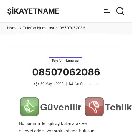
ŞİKAYETNAME
Görüş
ve
Home
Telefon Numarası
08507062086
şikayet
sitesi
Posted
Telefon Numarası
in
08507062086
30 Mayıs 2022
No Comments
Güvenilir
Tehlik
Bu numara ile ilgili oy kullanarak ve
şikayetlerinizi yazarak katkıda bulunun.