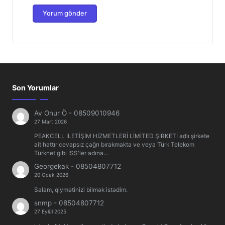
Son Yorumlar
Av Onur Ö
-
08509010946
27 Mart 2026
PEAKCELL İLETİŞİM HİZMETLERİ LİMİTED ŞİRKETİ adlı şirkete
ait hattır cevapsız çağrı bırakmakta ve veya Türk Telekom
Türknet gibi İSS'ler adına…
Georgekak
-
08504807712
20 Ocak 2026
Salam, qiymətinizi bilmək istədim.
snmp
-
08504807712
27 Eylül 2025