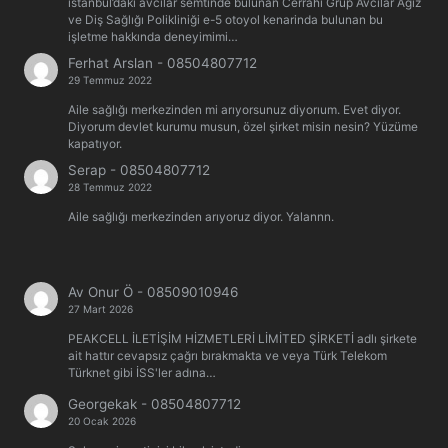
istanbul’daki avcilar semtinde bulunan Cerrahi Grup Avcılar Ağız
ve Diş Sağlığı Polikliniği e-5 otoyol kenarinda bulunan bu
işletme hakkında deneyimimi…
Ferhat Arslan
-
08504807712
29 Temmuz 2022
Aile sağlığı merkezinden mi arıyorsunuz diyorıum. Evet diyor.
Diyorum devlet kurumu musun, özel şirket misin nesin? Yüzüme
kapatıyor.
Serap
-
08504807712
28 Temmuz 2022
Aile sağlığı merkezinden arıyoruz diyor. Yalannn.
Av Onur Ö
-
08509010946
27 Mart 2026
PEAKCELL İLETİŞİM HİZMETLERİ LİMİTED ŞİRKETİ adlı şirkete
ait hattır cevapsız çağrı bırakmakta ve veya Türk Telekom
Türknet gibi İSS'ler adına…
Georgekak
-
08504807712
20 Ocak 2026