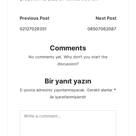
Post
Previous Post
Next Post
navigation
02127029351
08507062087
Comments
No comments yet. Why don’t you start the
discussion?
Bir yanıt yazın
E-posta adresiniz yayınlanmayacak.
Gerekli alanlar
*
ile işaretlenmişlerdir