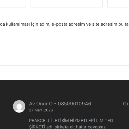
a kullanılması için adım, e-posta adresim ve site adresim bu tar
Av Onur Ö
-
08509010946
Giz
27 Mart 2026
PEAKCELL İLETİŞİM HİZMETLERİ LİMİTED
ŞİRKETİ adlı şirkete ait hattır cevapsız