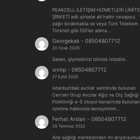
PEAKCELL İLETİŞİM HİZMETLERİ LİMİT
ŞİRKETİ adlı şirkete ait hattır cevapsız
çağrı bırakmakta ve veya Türk Telekom
Türknet gibi İSS'ler adına…
Georgekak
-
08504807712
20 Ocak 2026
Salam, qiymətinizi bilmək istədim.
snmp
-
08504807712
27 Eylül 2025
istanbul’daki avcilar semtinde bulunan
Cerrahi Grup Avcılar Ağız ve Diş Sağlığı
Polikliniği e-5 otoyol kenarinda buluna
işletme hakkında deneyimimi…
Ferhat Arslan
-
08504807712
29 Temmuz 2022
Aile sağlığı merkezinden mi arıyorsunu