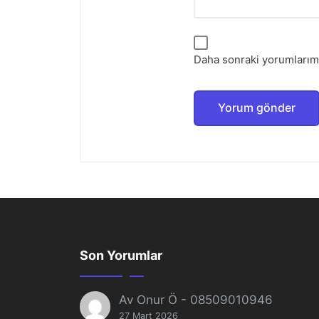
Daha sonraki yorumlarımd
Son Yorumlar
Av Onur Ö
-
08509010946
27 Mart 2026