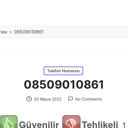
rası
08509010861
Posted
Telefon Numarası
in
08509010861
30 Mayıs 2022
No Comments
Güvenilir
Tehlikeli
1