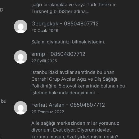
çağrı bırakmakta ve veya Türk Telekom
ED
Türknet gibi İSS'ler adına…
Georgekak
-
08504807712
20 Ocak 2026
Salam, qiymətinizi bilmək istədim.
snmp
-
08504807712
27 Eylül 2025
istanbul’daki avcilar semtinde bulunan
Cerrahi Grup Avcılar Ağız ve Diş Sağlığı
Polikliniği e-5 otoyol kenarinda bulunan bu
işletme hakkında deneyimimi…
n bu
Ferhat Arslan
-
08504807712
29 Temmuz 2022
Aile sağlığı merkezinden mi arıyorsunuz
diyorıum. Evet diyor. Diyorum devlet
z
kurumu musun, özel şirket misin nesin?