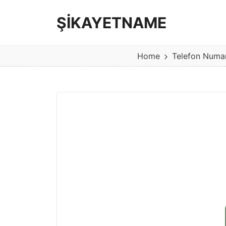
ŞİKAYETNAME
Görüş
ve
Home
Telefon Numa
şikayet
sitesi