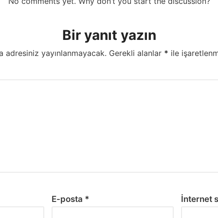
No comments yet. Why don’t you start the discussion?
Bir yanıt yazın
a adresiniz yayınlanmayacak.
Gerekli alanlar
*
ile işaretlenm
E-posta
*
İnternet s