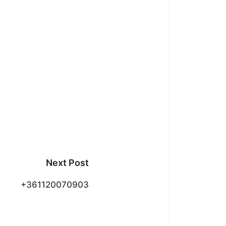
Next Post
+361120070903