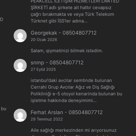
PEAKCELL İLETİŞİM HİZMETLERİ LİMİTED
ŞİRKETİ adlı şirkete ait hattır cevapsız
çağrı bırakmakta ve veya Türk Telekom
ED
Türknet gibi İSS'ler adına…
Georgekak
-
08504807712
20 Ocak 2026
Salam, qiymətinizi bilmək istədim.
snmp
-
08504807712
27 Eylül 2025
istanbul’daki avcilar semtinde bulunan
Cerrahi Grup Avcılar Ağız ve Diş Sağlığı
Polikliniği e-5 otoyol kenarinda bulunan bu
işletme hakkında deneyimimi…
n bu
Ferhat Arslan
-
08504807712
29 Temmuz 2022
Aile sağlığı merkezinden mi arıyorsunuz