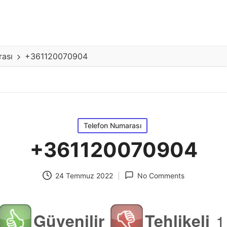
rası
+361120070904
Posted
Telefon Numarası
in
+361120070904
24 Temmuz 2022
No Comments
Güvenilir
Tehlikeli
1