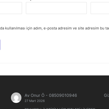
a kullanılması için adım, e-posta adresim ve site adresim bu tar
Av Onur Ö
-
08509010946
Giz
27 Mart 2026