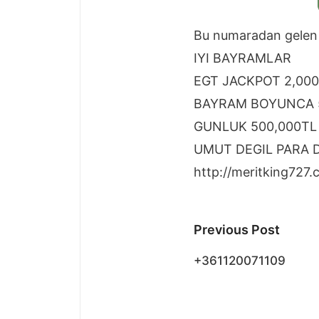
Bu numaradan gelen
IYI BAYRAMLAR
EGT JACKPOT 2,00
BAYRAM BOYUNCA 
GUNLUK 500,000TL 
UMUT DEGIL PARA 
http://meritking727
Post
Previous Post
navigatio
+361120071109