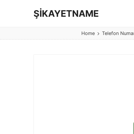
ŞİKAYETNAME
Görüş
ve
Home
Telefon Numa
şikayet
sitesi