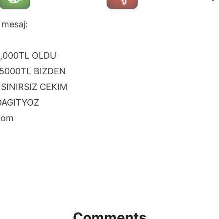
 mesaj:
0,000TL OLDU
5000TL BIZDEN
SINIRSIZ CEKIM
DAGITYOZ
.com
n
Comments