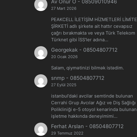
Av Onur Ö
-
08509010946
27 Mart 2026
PEAKCELL İLETİŞİM HİZMETLERİ LİMİT
ŞİRKETİ adlı şirkete ait hattır cevapsız
çağrı bırakmakta ve veya Türk Telekom
Türknet gibi İSS'ler adına…
Georgekak
-
08504807712
20 Ocak 2026
Salam, qiymətinizi bilmək istədim.
snmp
-
08504807712
27 Eylül 2025
istanbul’daki avcilar semtinde bulunan
Cerrahi Grup Avcılar Ağız ve Diş Sağlığı
Polikliniği e-5 otoyol kenarinda buluna
işletme hakkında deneyimimi…
Ferhat Arslan
-
08504807712
29 Temmuz 2022