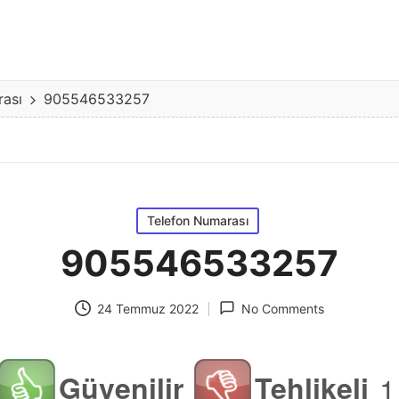
rası
905546533257
Posted
Telefon Numarası
in
905546533257
24 Temmuz 2022
No Comments
Güvenilir
Tehlikeli
1