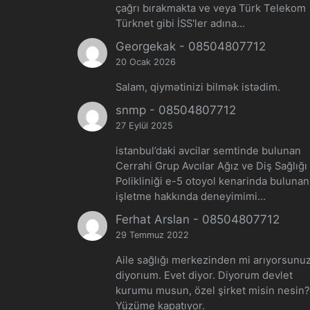
çağrı bırakmakta ve veya Türk Telekom
Türknet gibi İSS'ler adına…
Georgekak
-
08504807712
20 Ocak 2026
Salam, qiymətinizi bilmək istədim.
snmp
-
08504807712
27 Eylül 2025
istanbul’daki avcilar semtinde bulunan
Cerrahi Grup Avcılar Ağız ve Diş Sağlığı
Polikliniği e-5 otoyol kenarinda buluna
işletme hakkında deneyimimi…
Ferhat Arslan
-
08504807712
29 Temmuz 2022
Aile sağlığı merkezinden mi arıyorsunu
diyorıum. Evet diyor. Diyorum devlet
kurumu musun, özel şirket misin nesin
Yüzüme kapatıyor.