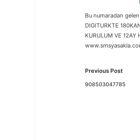
Bu numaradan gelen
DIGITURKTE 180KAN
KURULUM VE 12AY 
www.smsyasakla.c
Post
Previous Post
navigatio
908503047785