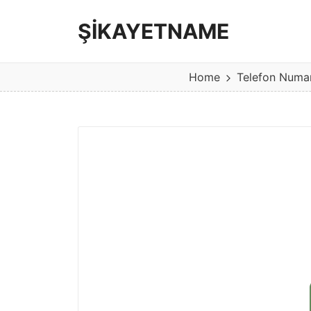
ŞİKAYETNAME
Görüş
ve
Home
Telefon Numa
şikayet
sitesi