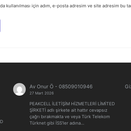
a kullanılması için adım, e-posta adresim ve site adresim bu tar
Av Onur Ö
-
08509010946
Giz
27 Mart 2026
PEAKCELL İLETİŞİM HİZMETLERİ LİMİTED
ŞİRKETİ adlı şirkete ait hattır cevapsız
çağrı bırakmakta ve veya Türk Telekom
ED
Türknet gibi İSS'ler adına…