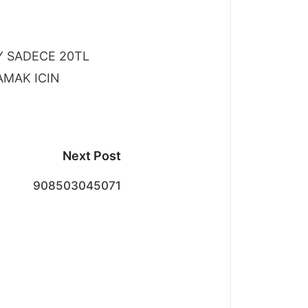
Y SADECE 20TL
AMAK ICIN
Next Post
908503045071