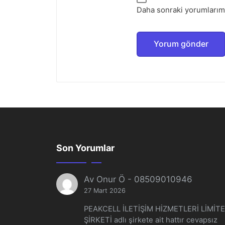
Daha sonraki yorumlarımd
Son Yorumlar
Av Onur Ö
-
08509010946
27 Mart 2026
PEAKCELL İLETİŞİM HİZMETLERİ LİMİT
ŞİRKETİ adlı şirkete ait hattır cevapsız