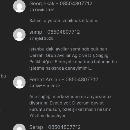
Georgekak
-
08504807712
20 Ocak 2026
Salam, qiymətinizi bilmək istədim.
snmp
-
08504807712
27 Eylül 2025
istanbul’daki avcilar semtinde bulunan
Cerrahi Grup Avcılar Ağız ve Diş Sağlığı
Polikliniği e-5 otoyol kenarinda bulunan bu
işletme hakkında deneyimimi…
n bu
Ferhat Arslan
-
08504807712
29 Temmuz 2022
Aile sağlığı merkezinden mi arıyorsunuz
diyorıum. Evet diyor. Diyorum devlet
z
kurumu musun, özel şirket misin nesin?
Yüzüme kapatıyor.
?
Serap
-
08504807712